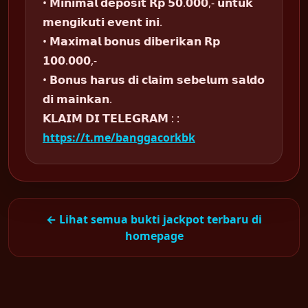
• 𝗠𝗶𝗻𝗶𝗺𝗮𝗹 𝗱𝗲𝗽𝗼𝘀𝗶𝘁 𝗥𝗽 𝟱𝟬.𝟬𝟬𝟬,- 𝘂𝗻𝘁𝘂𝗸
𝗺𝗲𝗻𝗴𝗶𝗸𝘂𝘁𝗶 𝗲𝘃𝗲𝗻𝘁 𝗶𝗻𝗶.
• 𝗠𝗮𝘅𝗶𝗺𝗮𝗹 𝗯𝗼𝗻𝘂𝘀 𝗱𝗶𝗯𝗲𝗿𝗶𝗸𝗮𝗻 𝗥𝗽
𝟭𝟬𝟬.𝟬𝟬𝟬,-
• 𝗕𝗼𝗻𝘂𝘀 𝗵𝗮𝗿𝘂𝘀 𝗱𝗶 𝗰𝗹𝗮𝗶𝗺 𝘀𝗲𝗯𝗲𝗹𝘂𝗺 𝘀𝗮𝗹𝗱𝗼
𝗱𝗶 𝗺𝗮𝗶𝗻𝗸𝗮𝗻.
𝗞𝗟𝗔𝗜𝗠 𝗗𝗜 𝗧𝗘𝗟𝗘𝗚𝗥𝗔𝗠 : :
https://t.me/banggacorkbk
← Lihat semua bukti jackpot terbaru di
homepage