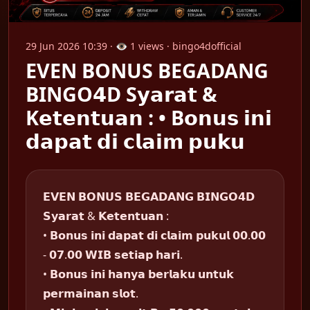
29 Jun 2026 10:39 · 👁 1 views · bingo4dofficial
EVEN BONUS BEGADANG
BINGO𝟰D S𝘆𝗮𝗿𝗮𝘁 &
K𝗲𝘁𝗲𝗻𝘁𝘂𝗮𝗻 : • B𝗼𝗻𝘂𝘀 𝗶𝗻𝗶
𝗱𝗮𝗽𝗮𝘁 𝗱𝗶 𝗰𝗹𝗮𝗶𝗺 𝗽𝘂𝗸𝘂
𝗘𝗩𝗘𝗡 𝗕𝗢𝗡𝗨𝗦 𝗕𝗘𝗚𝗔𝗗𝗔𝗡𝗚 𝗕𝗜𝗡𝗚𝗢𝟰𝗗
𝗦𝘆𝗮𝗿𝗮𝘁 & 𝗞𝗲𝘁𝗲𝗻𝘁𝘂𝗮𝗻 :
• 𝗕𝗼𝗻𝘂𝘀 𝗶𝗻𝗶 𝗱𝗮𝗽𝗮𝘁 𝗱𝗶 𝗰𝗹𝗮𝗶𝗺 𝗽𝘂𝗸𝘂𝗹 𝟬𝟬.𝟬𝟬
- 𝟬𝟳.𝟬𝟬 𝗪𝗜𝗕 𝘀𝗲𝘁𝗶𝗮𝗽 𝗵𝗮𝗿𝗶.
• 𝗕𝗼𝗻𝘂𝘀 𝗶𝗻𝗶 𝗵𝗮𝗻𝘆𝗮 𝗯𝗲𝗿𝗹𝗮𝗸𝘂 𝘂𝗻𝘁𝘂𝗸
𝗽𝗲𝗿𝗺𝗮𝗶𝗻𝗮𝗻 𝘀𝗹𝗼𝘁.