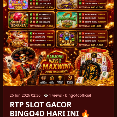
26 Jun 2026 02:30 · 👁 1 views · bingo4dofficial
RTP SLOT GACOR
BINGO4D HARI INI 🔥