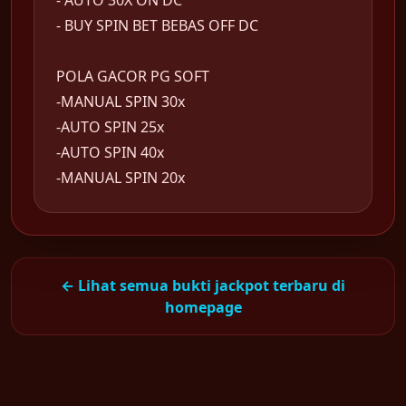
- AUTO 30X ON DC
- BUY SPIN BET BEBAS OFF DC
POLA GACOR PG SOFT
-MANUAL SPIN 30x
-AUTO SPIN 25x
-AUTO SPIN 40x
-MANUAL SPIN 20x
← Lihat semua bukti jackpot terbaru di
homepage