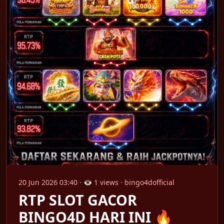
20 Jun 2026 03:40 · 👁 1 views · bingo4dofficial
RTP SLOT GACOR
BINGO4D HARI INI 🔥