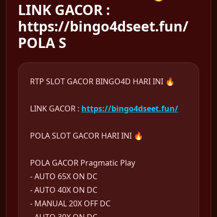
LINK GACOR :
https://bingo4dseet.fun/
POLA S
RTP SLOT GACOR BINGO4D HARI INI 🔥
LINK GACOR :
https://bingo4dseet.fun/
POLA SLOT GACOR HARI INI 🔥
POLA GACOR Pragmatic Play
- AUTO 65X ON DC
- AUTO 40X ON DC
- MANUAL 20X OFF DC