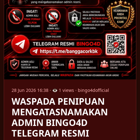
28 Jun 2026 16:38 · 👁 1 views · bingo4dofficial
WASPADA PENIPUAN
MENGATASNAMAKAN
ADMIN BINGO4D
TELEGRAM RESMI