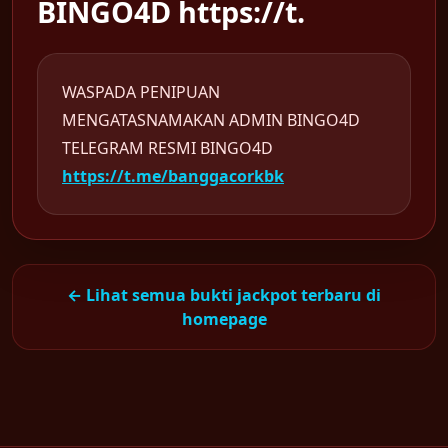
BINGO4D https://t.
WASPADA PENIPUAN
MENGATASNAMAKAN ADMIN BINGO4D
TELEGRAM RESMI BINGO4D
https://t.me/banggacorkbk
← Lihat semua bukti jackpot terbaru di
homepage